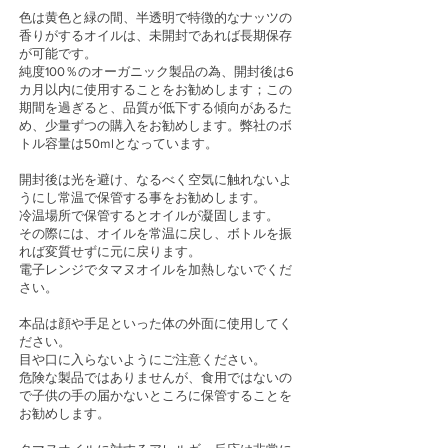
色は黄色と緑の間、半透明で特徴的なナッツの
香りがするオイルは、未開封であれば長期保存
が可能です。
純度100％のオーガニック製品の為、開封後は6
カ月以内に使用することをお勧めします；この
期間を過ぎると、品質が低下する傾向があるた
め、少量ずつの購入をお勧めします。
弊社のボ
トル容量は50mlとなっています。
開封後は光を避け、なるべく空気に触れないよ
うにし常温で保管する事をお勧めします。
冷温場所で保管するとオイルが凝固します。
その際には、オイルを常温に戻し、ボトルを振
れば変質せずに元に戻ります。
電子レンジでタマヌオイルを加熱しないでくだ
さい。
本品は顔や手足といった体の外面に使用してく
ださい。
目や口に入らないようにご注意ください。
危険な製品ではありませんが、食用ではないの
で子供の手の届かないところに保管することを
お勧めします。